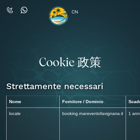
CN
Cookie 政策
Strettamente necessari
Nome
Fornitore / Dominio
Scad
locale
booking.mareventofavignana.it
1 ann