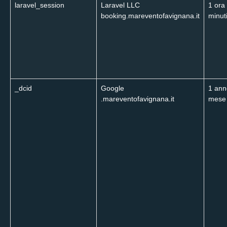
laravel_session
Laravel LLC
1 ora
booking.mareventofavignana.it
minut
_dcid
Google
1 ann
.mareventofavignana.it
mese