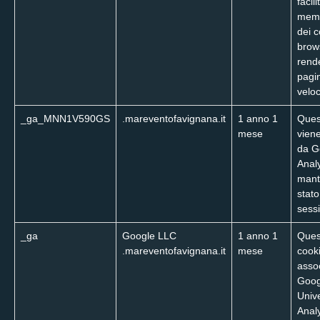
facil
memo
dei c
brow
rend
pagi
veloc
_ga_MNN1V590GS
.mareventofavignana.it
1 anno 1
Ques
mese
viene
da G
Analy
mant
stato
sess
_ga
Google LLC
1 anno 1
Ques
.mareventofavignana.it
mese
cook
asso
Goog
Univ
Analy