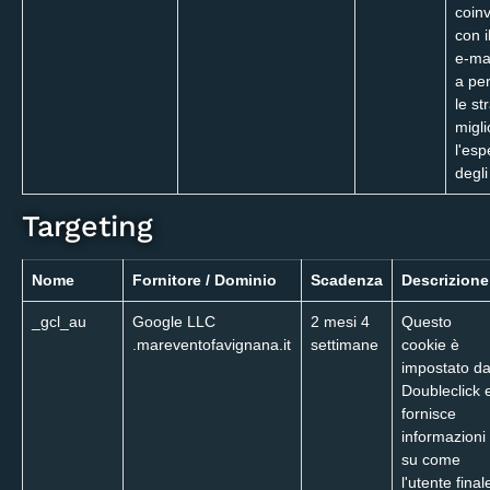
coin
con i
e-mai
a pe
le st
migli
l'esp
degli
Targeting
Nome
Fornitore / Dominio
Scadenza
Descrizione
_gcl_au
Google LLC
2 mesi 4
Questo
.mareventofavignana.it
settimane
cookie è
impostato d
Doubleclick 
fornisce
informazioni
su come
l'utente final