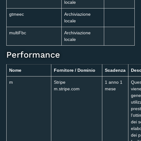
locale
gtmeec
Archiviazione
locale
multiFbc
Archiviazione
locale
Performance
Nome
Fornitore / Dominio
Scadenza
Desc
m
Stripe
1 anno 1
Ques
m.stripe.com
mese
vien
gene
utili
prest
l'ott
dei s
elab
dei 