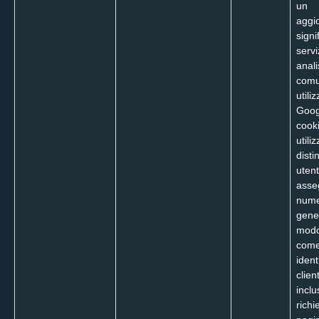
un
aggi
signi
servi
anali
com
utili
Goog
cook
utili
disti
utent
asse
num
gene
modo
com
ident
clien
inclu
richi