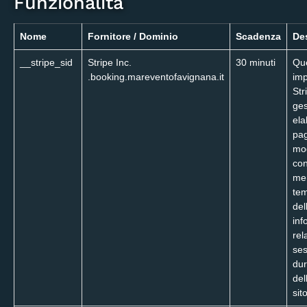
Funzionalità
Nome
Fornitore / Dominio
Scadenza
De
__stripe_sid
Stripe Inc.
30 minuti
Que
.booking.mareventofavignana.it
imp
Str
ges
ela
pag
mod
con
me
te
del
inf
rel
ses
dur
del
sit