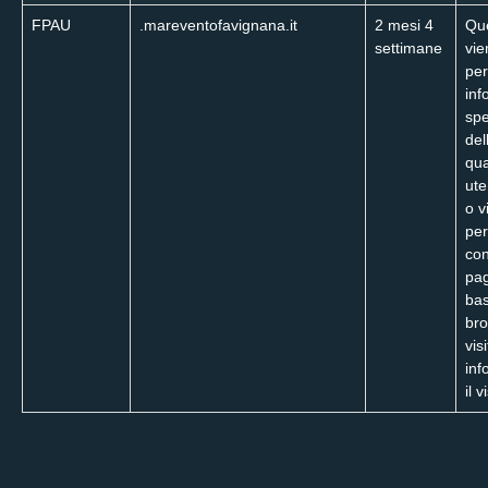
FPAU
.mareventofavignana.it
2 mesi 4
Que
settimane
vie
per
inf
spe
del
qua
ute
o v
per
con
pag
bas
bro
vis
inf
il v