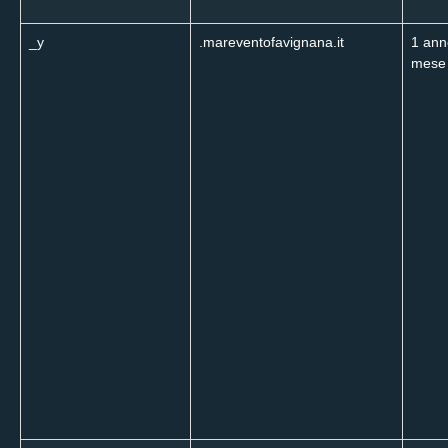
_y
.mareventofavignana.it
1 ann
mese