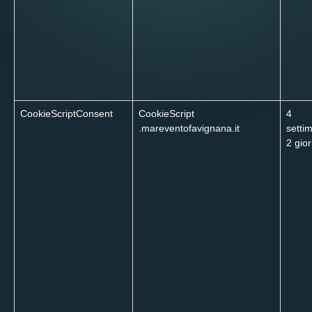
CookieScriptConsent
CookieScript
4
.mareventofavignana.it
setti
2 gior