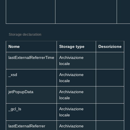
Storage declaration
Nome
Storage type
Descrizione
lastExternalReferrerTime
Archiviazione
locale
_xsd
Archiviazione
locale
jetPopupData
Archiviazione
locale
_gcl_ls
Archiviazione
locale
lastExternalReferrer
Archiviazione