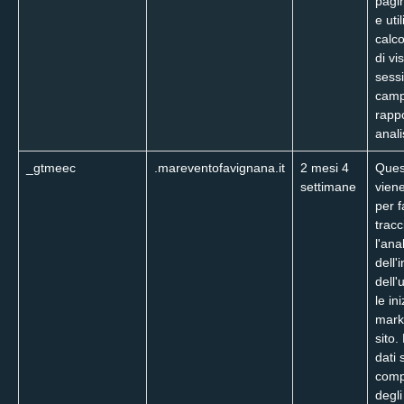
pagin
e uti
calco
di vis
sessi
camp
rappo
analis
_gtmeec
.mareventofavignana.it
2 mesi 4
Ques
settimane
viene
per fa
trac
l'anal
dell'
dell'
le ini
mark
sito.
dati 
comp
degli