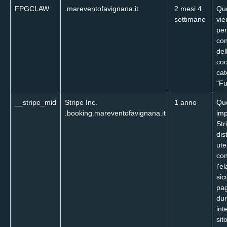
FPGCLAW
.mareventofavignana.it
2 mesi 4
Que
settimane
vie
per
co
del
coo
cat
"Fu
__stripe_mid
Stripe Inc.
1 anno
Que
.booking.mareventofavignana.it
imp
Str
dis
ute
con
l'e
sic
pa
dur
int
sit