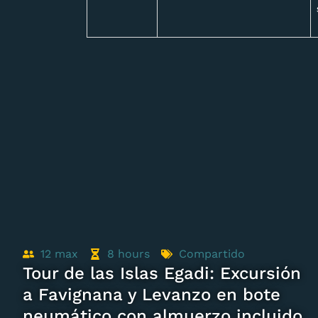
12
max
8
hours
Compartido
Tour de las Islas Egadi: Excursión
a Favignana y Levanzo en bote
neumático con almuerzo incluido