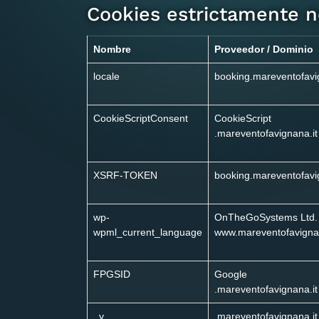
Cookies estrictamente n
Nombre
Proveedor / Dominio
locale
booking.mareventofavi
CookieScriptConsent
CookieScript
.mareventofavignana.it
XSRF-TOKEN
booking.mareventofavi
wp-
OnTheGoSystems Ltd.
wpml_current_language
www.mareventofavignan
FPGSID
Google
.mareventofavignana.it
_y
.mareventofavignana.it