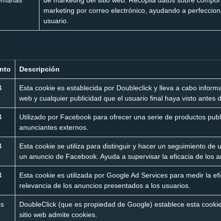
emanas
de marketing del sitio web. Recopila datos sobre compo
marketing por correo electrónico, ayudando a perfecciona
usuario.
nto
Descripción
4
Esta cookie es establecida por Doubleclick y lleva a cabo informac
web y cualquier publicidad que el usuario final haya visto antes de
4
Utilizado por Facebook para ofrecer una serie de productos publi
anunciantes externos.
4
Esta cookie se utiliza para distinguir y hacer un seguimiento de 
un anuncio de Facebook. Ayuda a supervisar la eficacia de los a
4
Esta cookie es utilizada por Google Ad Services para medir la efi
relevancia de los anuncios presentados a los usuarios.
os
DoubleClick (que es propiedad de Google) establece esta cookie 
sitio web admite cookies.