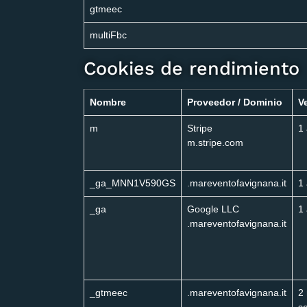
gtmeec
multiFbc
Cookies de rendimiento
Nombre
Proveedor / Dominio
V
m
Stripe
1
m.stripe.com
_ga_MNN1V590GS
.mareventofavignana.it
1
_ga
Google LLC
1
.mareventofavignana.it
_gtmeec
.mareventofavignana.it
2