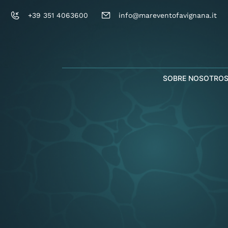
+39 351 4063600
info@mareventofavignana.it
SOBRE NOSOTRO