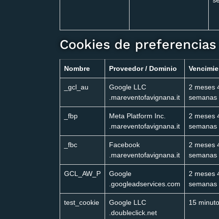
s
Cookies de preferencias
Nombre
Proveedor / Dominio
Vencimie
_gcl_au
Google LLC
2 meses 
.mareventofavignana.it
semanas
_fbp
Meta Platform Inc.
2 meses 
.mareventofavignana.it
semanas
_fbc
Facebook
2 meses 
.mareventofavignana.it
semanas
GCL_AW_P
Google
2 meses 
.googleadservices.com
semanas
test_cookie
Google LLC
15 minut
.doubleclick.net