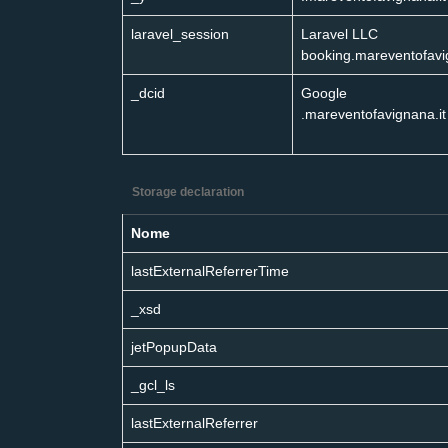
laravel_session
Laravel LLC
booking.mareventofavi
_dcid
Google
.mareventofavignana.it
Storage declaration
Nome
lastExternalReferrerTime
_xsd
jetPopupData
_gcl_ls
lastExternalReferrer