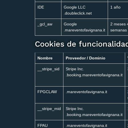
IDE
Google LLC
1 año
.doubleclick.net
_gcl_aw
Google
2 meses 
.mareventofavignana.it
semanas
Cookies de funcionalida
Nombre
Proveedor / Dominio
__stripe_sid
Stripe Inc.
.booking.mareventofavignana.it
FPGCLAW
.mareventofavignana.it
__stripe_mid
Stripe Inc.
.booking.mareventofavignana.it
FPAU
.mareventofavignana.it