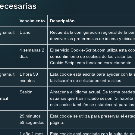
ecesarias
Vencimiento
Descripción
gnana.it
1 año
Recuerda la configuración regional de la pan
devolver las preferencias de idioma y ubicac
4 semanas 2
El servicio Cookie-Script.com utiliza esta co
días
consentimiento de cookies de los visitantes
Cookie-Script.com funcione correctamente.
gnana.it
1 hora 59
Esta cookie está escrita para ayudar con la 
minutos
falsificación de solicitudes entre sitios.
Sesión
Almacena el idioma actual. De forma predet
a.it
usuarios que han iniciado sesión. Si habilita 
esta cookie también se establecerá para los
29 minutos
Esta cookie se utiliza para preservar el esta
59 segundos
página.
1 año 1 mes
Esta cookie está asociada con la suite de aná