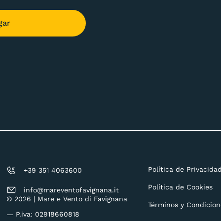
gar
Política de Privacida
+39 351 4063600
Política de Cookies
info@mareventofavignana.it
© 2026 | Mare e Vento di Favignana
Términos y Condicion
— P.iva: 02918660818