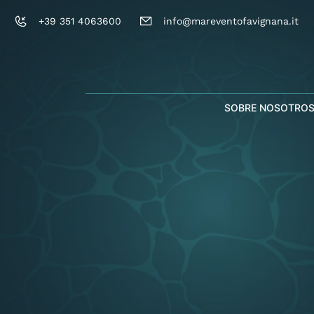
+39 351 4063600
info@mareventofavignana.it
SOBRE NOSOTRO