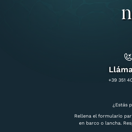
n
Llám
+39 351 4
¿Estás p
Rellena el formulario pa
en barco o lancha. Re