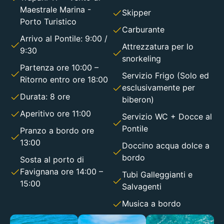
Maestrale Marina -
Skipper
Porto Turistico
Carburante
Arrivo al Pontile: 9:00 /
Attrezzatura per lo
9:30
snorkeling
Partenza ore 10:00 –
Servizio Frigo (Solo ed
Ritorno entro ore 18:00
esclusivamente per
Durata: 8 ore
biberon)
Aperitivo ore 11:00
Servizio WC + Docce al
Pontile
Pranzo a bordo ore
13:00
Doccino acqua dolce a
bordo
Sosta al porto di
Favignana ore 14:00 –
Tubi Galleggianti e
15:00
Salvagenti
Musica a bordo