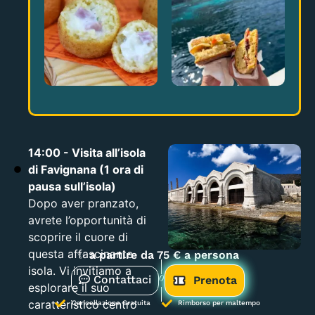
14:00 - Visita all’isola
di Favignana (1 ora di
pausa sull’isola)
Dopo aver pranzato,
avrete l’opportunità di
scoprire il cuore di
questa affascinante
✨
a partire da 75 € a persona
isola. Vi invitiamo a
Contattaci
o
Prenota
esplorare il suo
caratteristico centro
Cancellazione Gratuita
Rimborso per maltempo