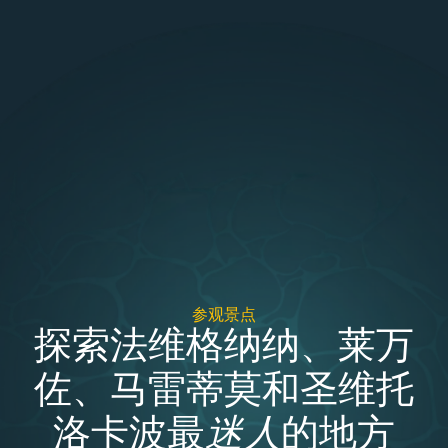
参观景点
探索法维格纳纳、莱万
佐、马雷蒂莫和圣维托
洛卡波最
迷人
的地方