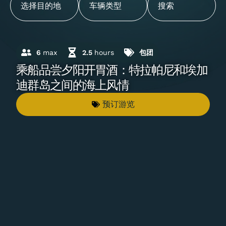
6
max
2.5
hours
包团
乘船品尝夕阳开胃酒：特拉帕尼和埃加
迪群岛之间的海上风情
预订游览