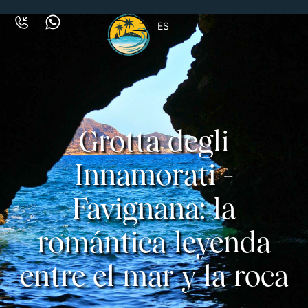
ES
Grotta degli
Innamorati -
Favignana: la
romántica leyenda
entre el mar y la roca