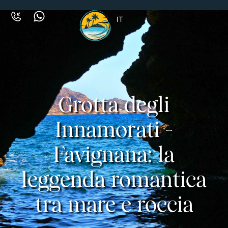
IT
Grotta degli
Innamorati -
Favignana: la
leggenda romantica
tra mare e roccia