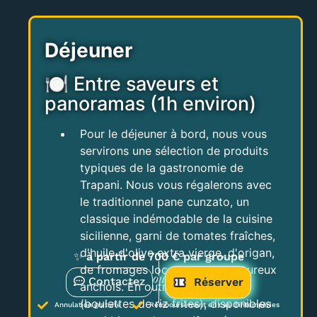
Déjeuner
🍽 Entre saveurs et
panoramas (1h environ)
Pour le déjeuner à bord, nous vous
servirons une sélection de produits
typiques de la gastronomie de
Trapani. Nous vous régalerons avec
le traditionnel pane cunzato, un
classique indémodable de la cuisine
sicilienne, garni de tomates fraîches,
d'huile d'olive extra vierge, d'origan,
✨
à partir de 700 € par groupe
de fromages locaux et de savoureux
Contactez
ou
Réserver
anchois. En outre, des arancine
(boulettes de riz frites), disponibles
Annulation gratuite
Remboursement en cas d'intempéries