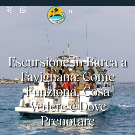
IT
Escursione in Barca a
Favignana: Come
Funziona, Cosa
Vedere e Dove
Prenotare