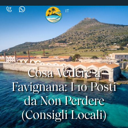
IT
Cosa Vedere a
Favignana: I 10 Posti
da Non Perdere
(Consigli Locali)