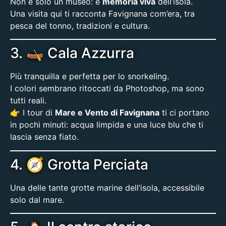
Non è solo un museo: è
memoria viva
dell’isola.
Una visita qui ti racconta Favignana com’era, tra
pesca del tonno, tradizioni e cultura.
3. 🛶 Cala Azzurra
Più tranquilla e perfetta per lo snorkeling.
I colori sembrano ritoccati da Photoshop, ma sono
tutti reali.
👉 I tour di
Mare e Vento di Favignana
ti ci portano
in pochi minuti: acqua limpida e una luce blu che ti
lascia senza fiato.
4. 🧭 Grotta Perciata
Una delle tante grotte marine dell’isola, accessibile
solo dal mare.