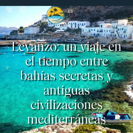
ES
Levanzo: un viaje en
el tiempo entre
bahías secretas y
antiguas
civilizaciones
mediterráneas