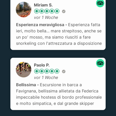
Miriam S.
vor 1 Woche
Esperienza meravigliosa
Esperienza fatta
ieri, molto bella... mare strepitoso, anche se
un po' mosso, ma siamo riusciti a fare
snorkeling con l'attrezzatura a disposizione
sulla barca! Mario il capitano e Anna sono
stati dei 'padroni di casa' magnifici, ci
hanno preparato aperitivo, pranzo e
Paolo P.
merenda, tutto super buono... siamo stati
molto bene! Esperienza assolutamente
vor 1 Woche
consigliata!
Bellissima
Escursione in barca a
Favignana, bellissima allietata da Federica
impeccabile hostess di bordo professionale
e molto simpatica, e dal grande skipper
Francesco che ha saputo domare le onde
di un mare mosso.Aperitivi e pranzo top.