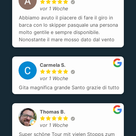
modo di quella di mia figlia 7
vor 1 Woche
anni.Escursione da consigliare!!
Abbiamo avuto il piacere di fare il giro in
barca con lo skipper pasquale una persona
molto gentile e sempre disponibile.
Nonostante il mare mosso dato dal vento
siamo riusciti a vedere molte calette.
Esperienza consigliatissima!
Carmela S.
vor 1 Woche
Gita magnifica grande Santo grazie di tutto
Thomas B.
vor 1 Woche
Super schöne Tour mit vielen Stopps zum