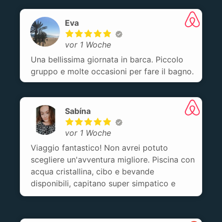
Eva
vor 1 Woche
Una bellissima giornata in barca. Piccolo
gruppo e molte occasioni per fare il bagno.
Sabína
vor 1 Woche
Viaggio fantastico! Non avrei potuto
scegliere un'avventura migliore. Piscina con
acqua cristallina, cibo e bevande
disponibili, capitano super simpatico e
ricordi belli per sempre! Non posso che
consigliarlo! Un must quando si è in Sicilia!
🌊🩵