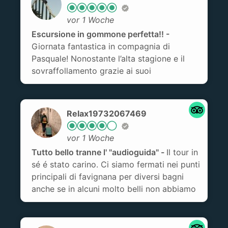
vor 1 Woche
Escursione in gommone perfetta!!
Giornata fantastica in compagnia di
Pasquale! Nonostante l’alta stagione e il
sovraffollamento grazie ai suoi
suggerimenti e consigli siamo riusciti a fare
degli ottimi bagni e a passare una giornata
molto rilassante e piacevole. Pasquale ha
Relax19732067469
mostrato anche molta attenzione per la
sicurezza dei passeggeri e in particolar
vor 1 Woche
modo di quella di mia figlia di 7 anni.
Tutto bello tranne l' "audioguida"
Il tour in
Escursione da consigliare!!
sé é stato carino. Ci siamo fermati nei punti
principali di favignana per diversi bagni
anche se in alcuni molto belli non abbiamo
potuto in quanto la giornata era ventilata. Il
team a bordo é stato molto disponibile e
gentile, rispondendo a tutte le nostre