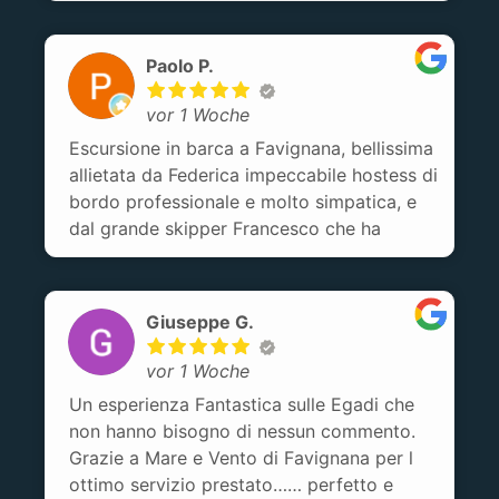
dei 'padroni di casa' magnifici, ci hanno
preparato aperitivo, pranzo e merenda,
Paolo P.
tutto super buono... siamo stati molto bene!
Esperienza assolutamente consigliata!
vor 1 Woche
Escursione in barca a Favignana, bellissima
allietata da Federica impeccabile hostess di
bordo professionale e molto simpatica, e
dal grande skipper Francesco che ha
saputo domare le onde di un mare
mosso.Aperitivi e pranzo top. Grandi
Giuseppe G.
vor 1 Woche
Un esperienza Fantastica sulle Egadi che
non hanno bisogno di nessun commento.
Grazie a Mare e Vento di Favignana per l
ottimo servizio prestato…… perfetto e