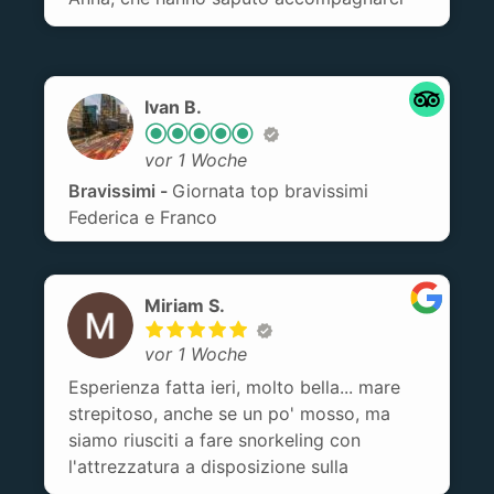
durante la giornata con spiegazioni
interessanti sui luoghi visitati e una
piacevole compagnia. Grazie a loro
abbiamo trascorso una giornata davvero
Ivan B.
meravigliosa!
vor 1 Woche
Bravissimi
Giornata top bravissimi
Federica e Franco
Miriam S.
vor 1 Woche
Esperienza fatta ieri, molto bella... mare
strepitoso, anche se un po' mosso, ma
siamo riusciti a fare snorkeling con
l'attrezzatura a disposizione sulla
barca!Mario il capitano e Anna sono stati