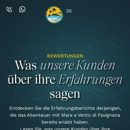
DE
BEWERTUNGEN
Was
unsere Kunden
über ihre
Erfahrungen
sagen
Entdecken Sie die Erfahrungsberichte derjenigen,
die das Abenteuer mit Mare e Vento di Favignana
bereits erlebt haben.
Lesen Sie, was
unsere Kunden
über ihre