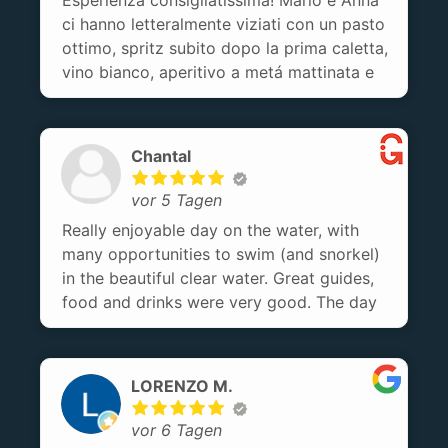
Esperienza consigliatissima! Mario e Anna
ci hanno letteralmente viziati con un pasto
ottimo, spritz subito dopo la prima caletta,
vino bianco, aperitivo a metá mattinata e
prima di rientrare. Compagnia eccellente,
avevamo i nostri spazi sia a prua che a
poppa. Mare incredibile ma è solo da
Chantal
vivere. Farete moltissime soste bagno e
sosterete sulla bellissima isola di favignana
vor 5 Tagen
per un’oretta in modo da rinfrescarvi e
Really enjoyable day on the water, with
comprare dei souvenir. Nulla da eccepire,
many opportunities to swim (and snorkel)
fantastico!
in the beautiful clear water. Great guides,
food and drinks were very good. The day
was made even more special as we had a
fun, friendly group of fellow travellers on
the boat.
LORENZO M.
vor 6 Tagen