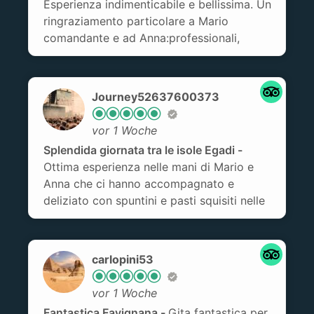
Esperienza indimenticabile e bellissima. Un
ringraziamento particolare a Mario
comandante e ad Anna:professionali,
simpatici e disponibili. Aperitivo, pranzo e
merenda super: bravissima la cuoca!!!
Esperienza da ripetere. Ottima compagnia
Journey52637600373
di navigazione anche grazie a Mario e ad
Anna. Grazie di tutto.
vor 1 Woche
Splendida giornata tra le isole Egadi
Ottima esperienza nelle mani di Mario e
Anna che ci hanno accompagnato e
deliziato con spuntini e pasti squisiti nelle
splendide acque di Favignana e Levanzo.
Consogliato
carlopini53
vor 1 Woche
Fantastica Favignana
Gita fantastica per