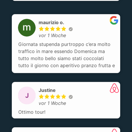
dell'esplorazione e del buon cibo.Unico
appunto: da parte di Mario e Anna ci
aspettavamo un po' più di accoglienza,
seppur abbiamo apprezzato la loro
maurizio o.
professionalità. È bello vivere la Sicilia
vor 1 Woche
attraverso chi la abita e non solo attaverso
le cose da vedere.
Giornata stupenda purtroppo c’era molto
traffico in mare essendo Domenica ma
tutto molto bello siamo stati coccolati
tutto il giorno con aperitivo pranzo frutta e
merenda………
Justine
vor 1 Woche
Ottimo tour!