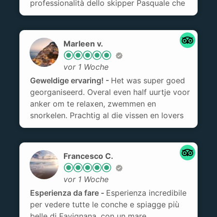
professionalità dello skipper Pasquale che
è stato anche un ottimo cicerone.
Marleen v.
vor 1 Woche
Geweldige ervaring!
Het was super goed
georganiseerd. Overal even half uurtje voor
anker om te relaxen, zwemmen en
snorkelen. Prachtig al die vissen en lovers
cave was ook een belevenis. Franscesco
was een super relaxte schipper en heerlijke
lunch en drinken aan boord.
Francesco C.
vor 1 Woche
Esperienza da fare
Esperienza incredibile
per vedere tutte le conche e spiagge più
belle di Favignana, con un mare