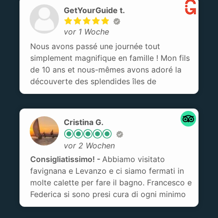
GetYourGuide t.
vor 1 Woche
Nous avons passé une journée tout
simplement magnifique en famille ! Mon fils
de 10 ans et nous-mêmes avons adoré la
découverte des splendides îles de
Favignana et Levanzo. Un grand merci au
capitaine Marcello pour son accueil si
chaleureux, sa gentillesse et son
Cristina G.
professionnalisme tout au long de la
journée. Les arrêts baignade, le repas et
vor 2 Wochen
l'ambiance à bord étaient parfaits du début
Consigliatissimo!
Abbiamo visitato
à la fin. Une excursion d'une excellente
favignana e Levanzo e ci siamo fermati in
qualité que nous recommandons les yeux
molte calette per fare il bagno. Francesco e
fermés à toutes les familles !
Federica si sono presi cura di ogni minimo
dettaglio! Aperitivo, pranzo e per finire
pane cunzatu e prosecco! Assolutamente