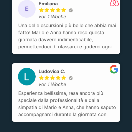
Emiliana
vor 1 Woche
Una delle escursioni più belle che abbia mai
fatto! Mario e Anna hanno reso questa
giornata davvero indimenticabile,
permettendoci di rilassarci e goderci ogni
momento senza dover pensare a nulla. Ci
hanno coccolati dall’inizio alla fine con
deliziosi spuntini a metà mattina e nel
Ludovica C.
pomeriggio, oltre a un pranzo favoloso con
una vista mozzafiato. Un’esperienza che
vor 1 Woche
consiglio assolutamente!
Esperienza bellissima, resa ancora più
speciale dalla professionalità e dalla
simpatia di Mario e Anna, che hanno saputo
accompagnarci durante la giornata con
spiegazioni interessanti sui luoghi visitati e
una piacevole compagnia. Grazie a loro