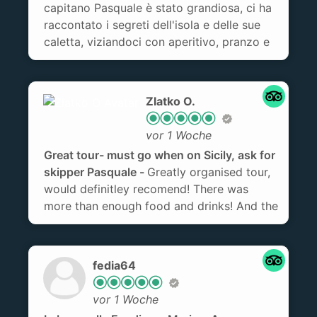
capitano Pasquale è stato grandiosa, ci ha
raccontato i segreti dell'isola e delle sue
caletta, viziandoci con aperitivo, pranzo e
frutta fresca. Siamo stati molto fortunati
anche con il resto del gruppo. Una giornata
che resterà sempre nei nostri ricordi
Zlatko O.
vor 1 Woche
Great tour- must go when on Sicily, ask for
skipper Pasquale
Greatly organised tour,
would definitley recomend! There was
more than enough food and drinks! And the
best part was Pasquale who is the king!
Best skipper, ask for him!
fedia64
vor 1 Woche