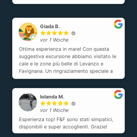
grazie sopratutto al Capo Barca Pasquale
per essere sempre stato attento e pronto
ad ogni evenienza. 5 stelle tutte e meritate.
Giada B.
vor 1 Woche
Ottima esperienza in mare! Con questa
suggestiva escursione abbiamo visitato le
cale e le zone più belle di Levanzo e
Favignana. Un ringraziamento speciale a
Pasquale il nostro capitano che ci ha fatto
divertire dal minuto 1 e ci ha condotto con
simpatia in questa avventura! Un plauso
Iolanda M.
anche al cibo e al bere che è stato
abbondante e tipico! Tutto perfetto.
vor 1 Woche
Esperienza top! F&F sono stati simpatici,
disponibili e super accoglienti. Grazie!