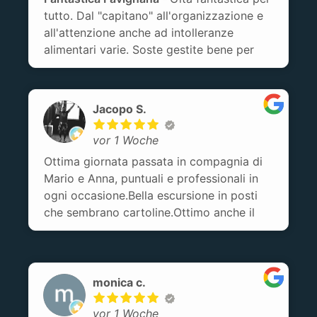
tutto. Dal "capitano" all'organizzazione e
all'attenzione anche ad intolleranze
alimentari varie. Soste gestite bene per
tempi e luoghi e cortesia prestata dal
capitano per la salita e discesa dal
gommone degli ospiti. Veramente una bella
Jacopo S.
gita. Da apprezzare il numero di occupanti
rigorosamente contenuto ad un max di 12
vor 1 Woche
(per la scelta fatta da noi). Sicuramente da
Ottima giornata passata in compagnia di
consigliare.
Mario e Anna, puntuali e professionali in
ogni occasione.Bella escursione in posti
che sembrano cartoline.Ottimo anche il
pranzo (pesto trapanese top).Unico neo:
avendo una barca un po’ più grande dei
gommoni, si doveva fermare un po distante
dalla costa e si deve nuotare un po’.
monica c.
vor 1 Woche