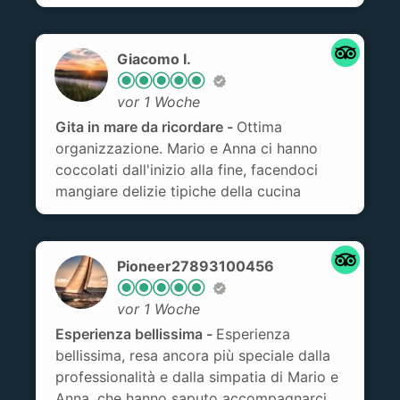
senza dubbio l operatore ha contribuito di
non poco al proseguo di questa fantastica
esperienza. Il nostro capo barca è stato
Giacomo I.
impeccabile e sempre attento e
professionalmente molto accorto. Cinque
vor 1 Woche
stelle tutte meritate.
Gita in mare da ricordare
Ottima
organizzazione. Mario e Anna ci hanno
coccolati dall'inizio alla fine, facendoci
mangiare delizie tipiche della cucina
trapanese (pasta cu l'agghia, alias pesto
alla trapanese, pane cunzatu, alias pane
condito con olio, acciughe salate,
Pioneer27893100456
pomodoro, formaggio), da veri intenditori.
Esperienza da ripetere il prossimo anno. La
vor 1 Woche
consiglio a tutti gli amanti del mare
Esperienza bellissima
Esperienza
bellissima, resa ancora più speciale dalla
professionalità e dalla simpatia di Mario e
Anna, che hanno saputo accompagnarci