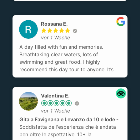
fortement merci au skipper Francesco !
Rossana E.
vor 1 Woche
A day filled with fun and memories.
Breathtaking clear waters, lots of
swimming and great food. I highly
recommend this day tour to anyone. It’s
much more relaxing than trying to find
swimming spots from land. I would
definitely do it again!
Valentina E.
vor 1 Woche
Gita a Favignana e Levanzo da 10 e lode
Soddisfatta dell'esperienza che è andata
ben oltre le aspettative. 10+ la