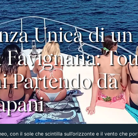
enza Unica di un
a Favignana: Tou
ni Partendo da
apani
o, con il sole che scintilla sull’orizzonte e il vento che po