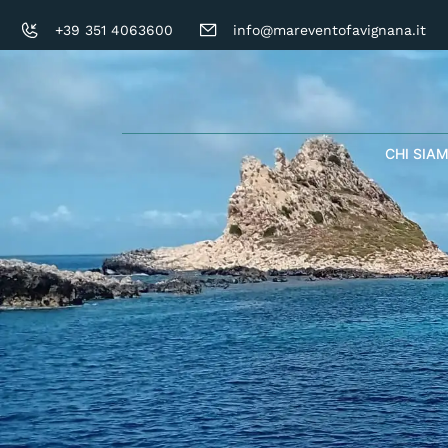
+39 351 4063600
info@mareventofavignana.it
CHI SIA