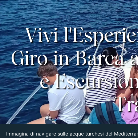
Vivi l'Esperi
Giro in Barca 
e Escursio
Tr
Immagina di navigare sulle acque turchesi del Mediterrane