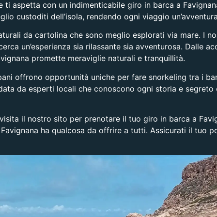
 ti aspetta con un indimenticabile giro in barca a Favignana
meglio custoditi dell’isola, rendendo ogni viaggio un’avventu
naturali da cartolina che sono meglio esplorati via mare. I no
cerca un’esperienza sia rilassante sia avventurosa. Dalle acq
vignana promette meraviglie naturali e tranquillità.
pani
offrono opportunità uniche per fare snorkeling tra i ban
ta da esperti locali che conoscono ogni storia e segreto de
isita il nostro sito per
prenotare il tuo giro in barca a Fav
 Favignana ha qualcosa da offrire a tutti. Assicurati il tuo