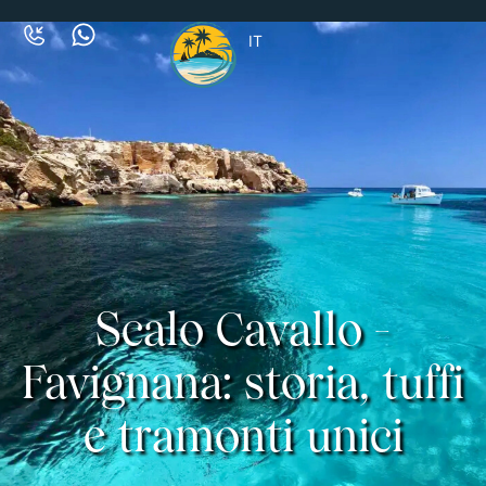
IT
Scalo Cavallo -
Favignana: storia, tuffi
e tramonti unici