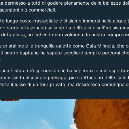
 ha permesso a tutti di godere pienamente delle bellezze del
scursioni più commerciali.
o lungo coste frastagliate e ci siamo immersi nelle acque t
 storie affascinanti sulla storia dell’isola e sull’ecosistem
 dettagliata, arricchendo notevolmente la nostra comprensi
cristalline e le tranquille calette come Cala Minnula, che of
i, il nostro capitano ha saputo scegliere tempi e percorsi c
a.
nana è stata un’esperienza che ha superato le mie aspettati
o ammirando alcuni dei paesaggi più spettacolari delle Isole
enza il lusso di un tour privato, ma desideroso comunque d