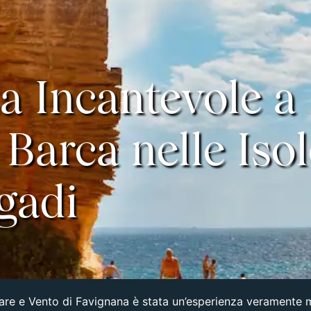
a Incantevole a
 Barca nelle Isol
gadi
Mare e Vento di Favignana è stata un’esperienza veramente