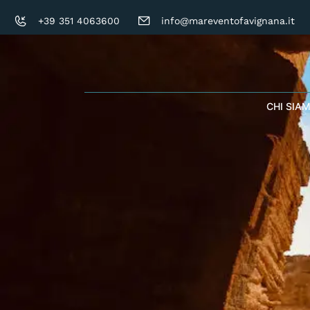
+39 351 4063600
info@mareventofavignana.it
CHI SIA