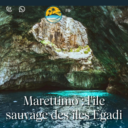
FR
Marettimo : l'île
sauvage des îles Egadi