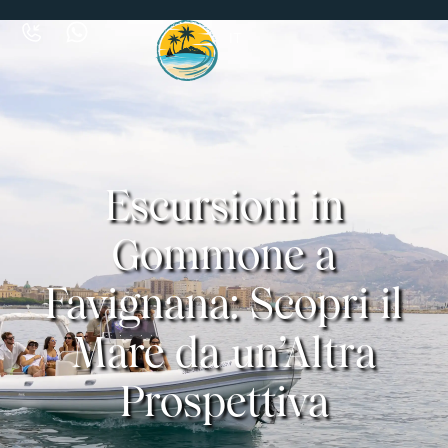
IT
Escursioni in
Gommone a
Favignana: Scopri il
Mare da un’Altra
Prospettiva